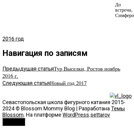
До
встречи,
Симферо
2016 год
Навигация по записям
Тур Выселки, Ростов ноябрь
Предыдущая статья
2016 г.
Новый год 2017
Следующая статья
Тесты
Документы
Севастопольская школа фигурного катания 2015-
2024 ©
Blossom Mommy Blog | Разработана
Темы
Blossom
. На платформе
WordPress
.
settarov
Сверху